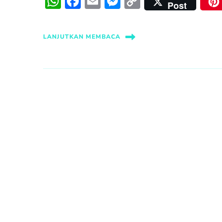
WhatsApp
Facebook
Email
Messenger
Copy
Post
Link
LANJUTKAN MEMBACA