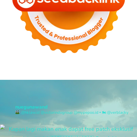
nuegunawand
@hklaw.id @victorindogroup @mypepoo.id
▪︎
🏍 @verblacky