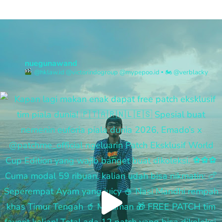
nuegunawand
@hklaw.id @victorindogroup @mypepoo.id
▪︎
🏍 @verblacky