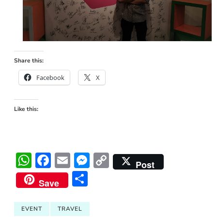
Share this:
Facebook
X
Like this:
WhatsApp
Facebook
Email
Messenger
Copy
Post
Link
Share
Save
EVENT
TRAVEL