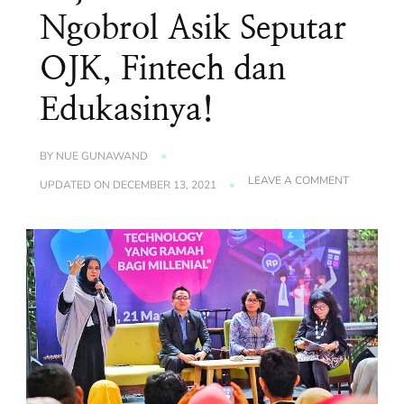
Ngobrol Asik Seputar
OJK, Fintech dan
Edukasinya!
BY
NUE GUNAWAND
ON
LEAVE A COMMENT
UPDATED ON
DECEMBER 13, 2021
POJOK
LITERASI
:
NGOBROL
ASIK
SEPUTAR
OJK,
FINTECH
DAN
EDUKASIN