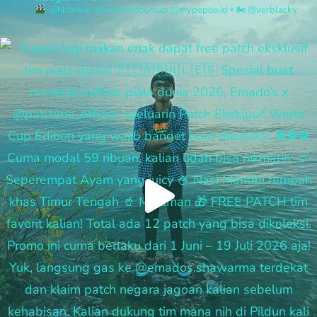
@hklaw.id @victorindogroup @mypepoo.id
▪︎
🏍 @verblacky