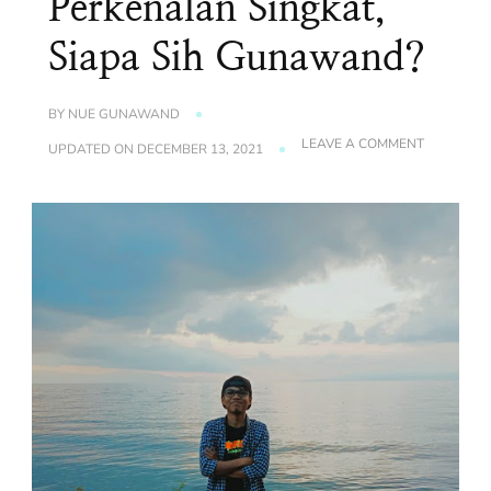
Perkenalan Singkat,
Siapa Sih Gunawand?
BY
NUE GUNAWAND
ON
LEAVE A COMMENT
UPDATED ON
DECEMBER 13, 2021
INTRODUC
:
PERKENA
SINGKAT,
SIAPA
SIH
GUNAWAN