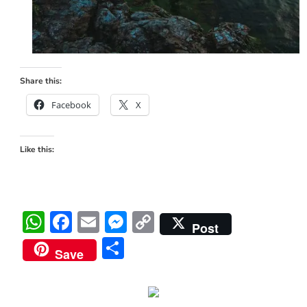
Share this:
Facebook
X
Like this:
WhatsApp
Facebook
Email
Messenger
Copy
Post
Link
Share
Save