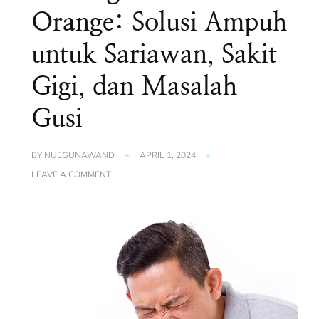
Orange: Solusi Ampuh
untuk Sariawan, Sakit
Gigi, dan Masalah
Gusi
BY
NUEGUNAWAND
APRIL 1, 2024
ON
LEAVE A COMMENT
COOLING
5
PLUS
ORANGE:
SOLUSI
AMPUH
UNTUK
SARIAWAN,
SAKIT
GIGI,
DAN