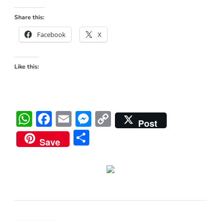
Share this:
Facebook
X
Like this:
WhatsApp
Facebook
Email
Messenger
Copy
Post
Link
Share
Save