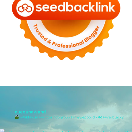
nuegunawand
@hklaw.id @victorindogroup @mypepoo.id
▪︎
🏍 @verblacky