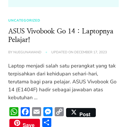
UNCATEGORIZED
ASUS Vivobook Go 14 : Laptopnya
Pelajar!
BY
NUEGUNAWAND
UPDATED ON
DECEMBER 17, 2023
Laptop menjadi salah satu perangkat yang tak
terpisahkan dari kehidupan sehari-hari,
terutama bagi para pelajar. ASUS Vivobook Go
14 (E1404F) hadir sebagai jawaban atas
kebutuhan …
WhatsApp
Facebook
Email
Messenger
Copy
Post
Link
Share
Save