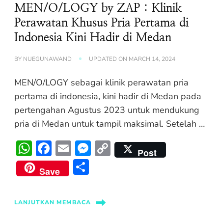
MEN/O/LOGY by ZAP : Klinik
Perawatan Khusus Pria Pertama di
Indonesia Kini Hadir di Medan
BY
NUEGUNAWAND
UPDATED ON
MARCH 14, 2024
MEN/O/LOGY sebagai klinik perawatan pria
pertama di indonesia, kini hadir di Medan pada
pertengahan Agustus 2023 untuk mendukung
pria di Medan untuk tampil maksimal. Setelah …
WhatsApp
Facebook
Email
Messenger
Copy
Post
Link
Share
Save
LANJUTKAN MEMBACA