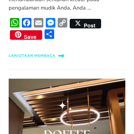
pengalaman mudik Anda, Anda …
WhatsApp
Facebook
Email
Messenger
Copy
Post
Link
Share
Save
LANJUTKAN MEMBACA