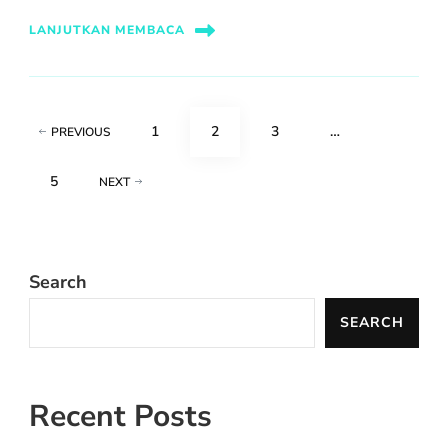
LANJUTKAN MEMBACA
Posts
PAGE
PAGE
PAGE
1
2
3
…
PREVIOUS
pagination
PAGE
5
NEXT
Search
SEARCH
Recent Posts