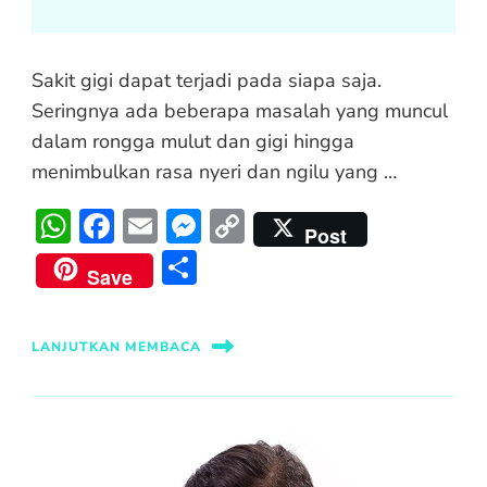
Sakit gigi dapat terjadi pada siapa saja.
Seringnya ada beberapa masalah yang muncul
dalam rongga mulut dan gigi hingga
menimbulkan rasa nyeri dan ngilu yang …
WhatsApp
Facebook
Email
Messenger
Copy
Post
Link
Share
Save
LANJUTKAN MEMBACA