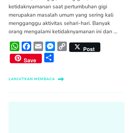
ketidaknyamanan saat pertumbuhan gigi
merupakan masalah umum yang sering kali
mengganggu aktivitas sehari-hari. Banyak
orang mengalami ketidaknyamanan ini dan …
WhatsApp
Facebook
Email
Messenger
Copy
Post
Link
Share
Save
LANJUTKAN MEMBACA