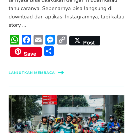
ternyata bisa dilakukan dengan mudah kalau
tahu caranya. Sebenarnya bisa langsung di
download dari aplikasi Instagramnya, tapi kalau
story …
WhatsApp
Facebook
Email
Messenger
Copy
Post
Link
Share
Save
LANJUTKAN MEMBACA