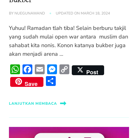
Bukber
BY
NUEGUNAWAND
UPDATED ON
MARCH 18, 2024
Yuhuu! Ramadan tlah tiba! Selain berburu takjil
yang sudah mulai open war antara muslim dan
sahabat kita nonis. Konon katanya bukber juga
akan menjadi arena …
WhatsApp
Facebook
Email
Messenger
Copy
Post
Link
Share
Save
LANJUTKAN MEMBACA