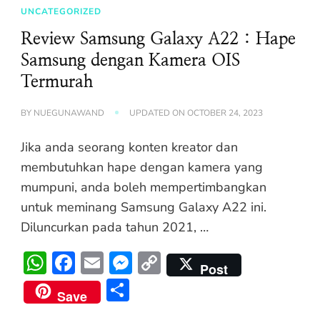
UNCATEGORIZED
Review Samsung Galaxy A22 : Hape
Samsung dengan Kamera OIS
Termurah
BY
NUEGUNAWAND
UPDATED ON
OCTOBER 24, 2023
Jika anda seorang konten kreator dan
membutuhkan hape dengan kamera yang
mumpuni, anda boleh mempertimbangkan
untuk meminang Samsung Galaxy A22 ini.
Diluncurkan pada tahun 2021, …
WhatsApp
Facebook
Email
Messenger
Copy
Post
Link
Share
Save